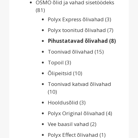
OSMO õlid ja vahad sisetöödeks
(81)
Polyx Express õlivahad
(3)
Polyx toonitud õlivahad
(7)
Pihustatavad õlivahad
(8)
Toonivad õlivahad
(15)
Topoil
(3)
Õlipeitsid
(10)
Toonivad katvad õlivahad
(10)
Hooldusõlid
(3)
Polyx Original õlivahad
(4)
Vee baasil vahad
(2)
Polyx Effect õlivahad
(1)