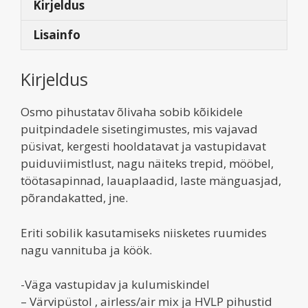
Kirjeldus
Lisainfo
Kirjeldus
Osmo pihustatav õlivaha sobib kõikidele
puitpindadele sisetingimustes, mis vajavad
püsivat, kergesti hooldatavat ja vastupidavat
puiduviimistlust, nagu näiteks trepid, mööbel,
töötasapinnad, lauaplaadid, laste mänguasjad,
põrandakatted, jne.
Eriti sobilik kasutamiseks niisketes ruumides
nagu vannituba ja köök.
-Väga vastupidav ja kulumiskindel
– Värvipüstol , airless/air mix ja HVLP pihustid