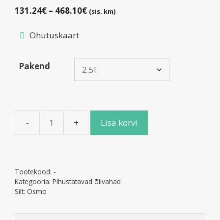
Hinnavahemik:
131.24
€
–
468.10
€
(sis. km)
131.24€
kuni
Ohutuskaart
468.10€
Pakend
Lisa korvi
OSMO
Pihustatav
õlivaha
-
Tootekood:
-
Valge
Kategooria:
Pihustatavad õlivahad
läbipaistev
Silt:
Osmo
3066
kogus