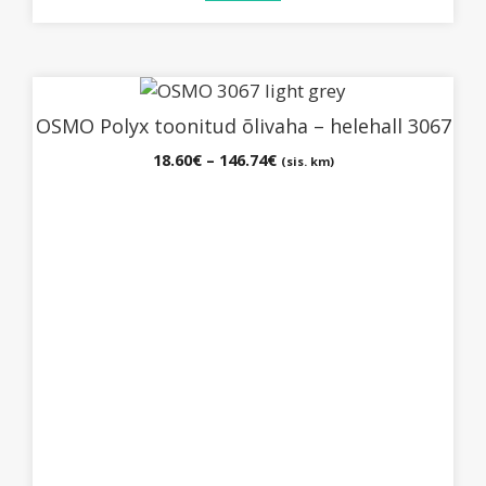
Sellel
tootel
OSMO Polyx toonitud õlivaha – helehall 3067
on
Hinnavahemik:
18.60
€
–
146.74
€
(sis. km)
mitu
18.60€
varianti.
kuni
Valikuid
146.74€
saab
teha
tootelehel.