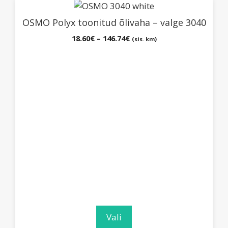
Sellel
tootel
OSMO Polyx toonitud õlivaha – valge 3040
on
Hinnavahemik:
18.60
€
–
146.74
€
(sis. km)
mitu
18.60€
varianti.
kuni
Valikuid
146.74€
saab
teha
tootelehel.
Vali