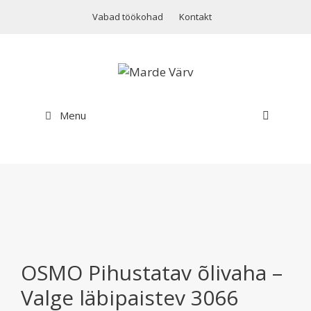
Skip
Vabad töökohad
Kontakt
to
content
Menu
OSMO Pihustatav õlivaha –
Valge läbipaistev 3066