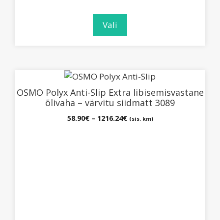
Vali
Sellel
tootel
OSMO Polyx Anti-Slip Extra libisemisvastane
on
õlivaha – värvitu siidmatt 3089
mitu
Hinnavahemik:
58.90
€
–
1216.24
€
(sis. km)
varianti.
58.90€
Valikuid
kuni
1216.24€
saab
teha
tootelehel.