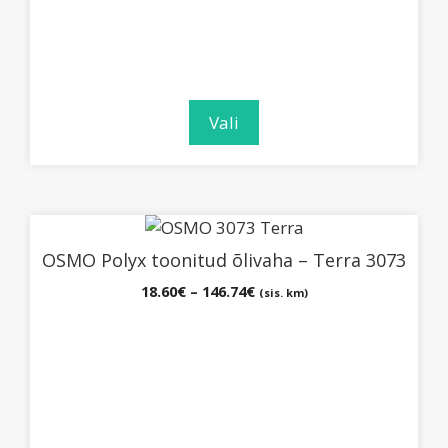
Vali
Sellel
tootel
OSMO Polyx toonitud õlivaha – Terra 3073
on
Hinnavahemik:
18.60
€
–
146.74
€
(sis. km)
mitu
18.60€
varianti.
kuni
Valikuid
146.74€
saab
teha
tootelehel.