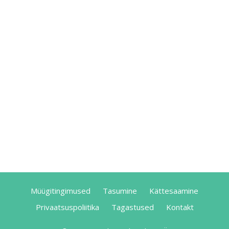
Müügitingimused
Tasumine
Kättesaamine
Privaatsuspoliitika
Tagastused
Kontakt