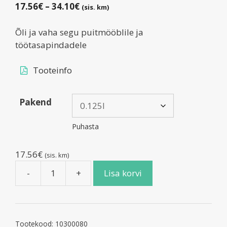
Hinnavahemik:
17.56
€
–
34.10
€
(sis. km)
17.56€
kuni
Õli ja vaha segu puitmööblile ja
34.10€
töötasapindadele
Tooteinfo
Pakend
Puhasta
17.56
€
(sis. km)
-
+
Lisa korvi
OSMO
Topoil
-
Värvitu
Tootekood:
10300080