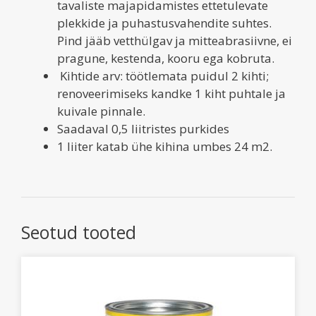
tavaliste majapidamistes ettetulevate
plekkide ja puhastusvahendite suhtes.
Pind jääb vetthülgav ja mitteabrasiivne, ei
pragune, kestenda, kooru ega kobruta.
Kihtide arv: töötlemata puidul 2 kihti;
renoveerimiseks kandke 1 kiht puhtale ja
kuivale pinnale.
Saadaval 0,5 liitristes purkides
1 liiter katab ühe kihina umbes 24 m2.
Seotud tooted
Sellel
tootel
on