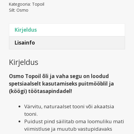
siidmatt
Kategooria:
Topoil
3058
Silt:
Osmo
kogus
Kirjeldus
Lisainfo
Kirjeldus
Osmo Topoil õli ja vaha segu on loodud
spetsiaalselt kasutamiseks puitmööblil ja
(köögi) töötasapindadel!
Värvitu, naturaalset tooni või akaatsia
tooni.
Puidust pind säilitab oma loomuliku mati
viimistluse ja muutub vastupidavaks