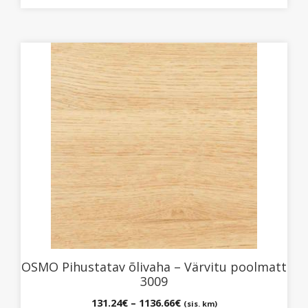
Sellel
tootel
on
mitu
varianti.
Valikuid
saab
teha
tootelehel.
OSMO Pihustatav õlivaha – Värvitu poolmatt
3009
Hinnavahemik:
131.24
€
–
1136.66
€
(sis. km)