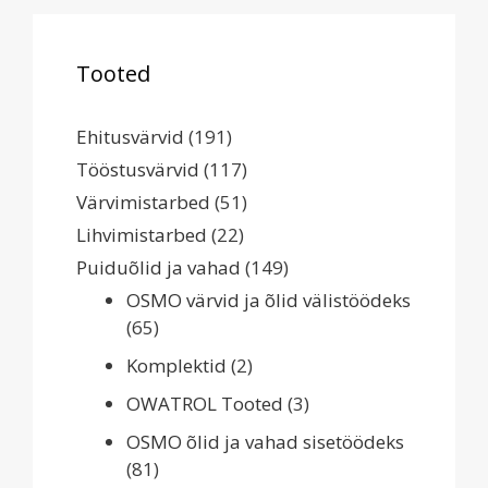
Tooted
Ehitusvärvid
(191)
Tööstusvärvid
(117)
Värvimistarbed
(51)
Lihvimistarbed
(22)
Puiduõlid ja vahad
(149)
OSMO värvid ja õlid välistöödeks
(65)
Komplektid
(2)
OWATROL Tooted
(3)
OSMO õlid ja vahad sisetöödeks
(81)