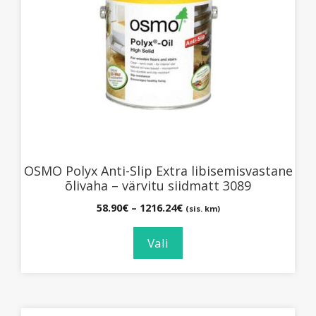
mitu
varianti.
Valikuid
saab
teha
tootelehel.
OSMO Polyx Anti-Slip Extra libisemisvastane
õlivaha – värvitu siidmatt 3089
Hinnavahemik:
58.90
€
–
1216.24
€
(sis. km)
58.90€
kuni
Vali
1216.24€