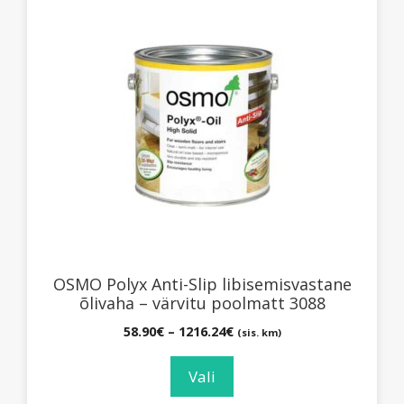
Sellel
tootel
on
mitu
varianti.
Valikuid
saab
teha
tootelehel.
OSMO Polyx Anti-Slip libisemisvastane
õlivaha – värvitu poolmatt 3088
Hinnavahemik:
58.90
€
–
1216.24
€
(sis. km)
58.90€
kuni
Vali
1216.24€