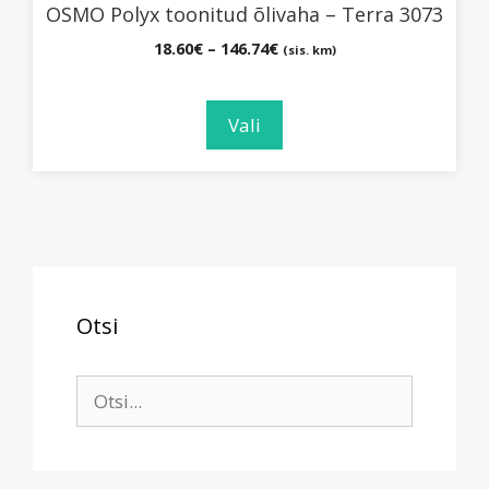
OSMO Polyx toonitud õlivaha – Terra 3073
Hinnavahemik:
18.60
€
–
146.74
€
(sis. km)
18.60€
kuni
146.74€
Vali
Otsi
Search
for: