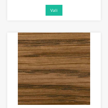
131.24€
kuni
Vali
1136.66€
Sellel
tootel
on
mitu
varianti.
Valikuid
saab
teha
tootelehel.